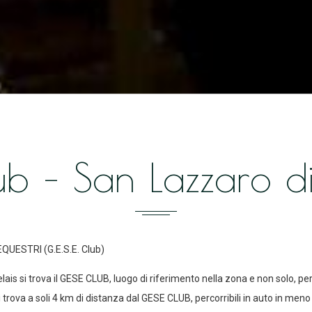
ub – San Lazzaro d
UESTRI (G.E.S.E. Club)
lais si trova il GESE CLUB, luogo di riferimento nella zona e non solo, per 
 si trova a soli 4 km di distanza dal GESE CLUB, percorribili in auto in meno 