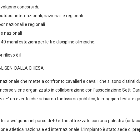
svolgono concorsi di:
outdoor internazionali, nazionali e regionali
or nazionali e regionali
 e nazionali
 40 manifestazioni per le tre discipline olimpiche.
rilievo è il
L GEN. DALLA CHIESA
azionale che mette a confronto cavalieri e cavalli che si sono distinti d
 concorso viene organizzato in collaborazione con l’associazione Setti Car
a. E’ un evento che richiama tantissimo pubblico, le maggiori testate gio
 si svolgono nel parco di 40 ettari attrezzato con una palestra (ostacoli 
ione atletica nazionale ed internazionale. L’impianto è stato sede di pr