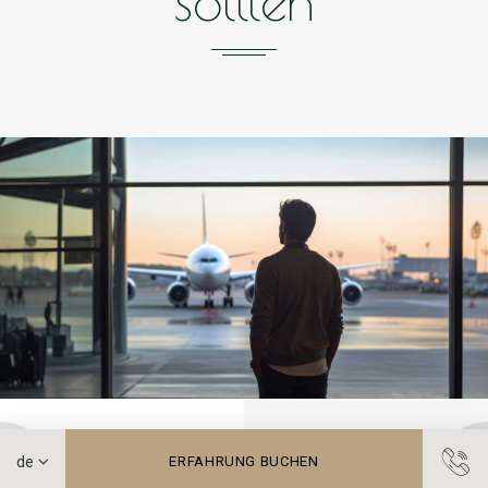
sollten
G. Marconi Airport
ERFAHRUNG BUCHEN